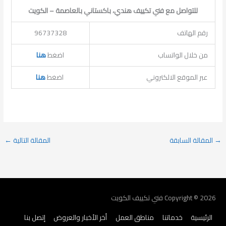
للتواصل مع فني تكييف هندي، باكستاني بالعاصمة – الكويت
رقم الهاتف
96737328
من خلال الواتساب
اضغط
هنا
عبر الموقع الالكتروني
اضغط
هنا
→
المقالة السابقة
المقالة التالية
←
Copyright © 2026
فني تكييف الكويت
الرئيسية
خدماتنا
مناطق العمل
أخر الأخبار والعروض
إتصل بنا