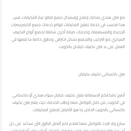
مع فني هندي يمكنك إصلاح وإستبدال جميع قطع غيار المكيفات، ليس
هذا فحسب في خدمة تصليح المكيفات تتوافر خدمات جميع الكمبريسرات
الجديدة والمستعملة، وخدمات صيانة أخرى شاملة لجميع أنواع التكييف
المركزي مع التركيب والتجميع بشكل احترافي وبطرق خاصة بنا نتبعها في
العمل على يد فني تكييف كيفـان بالكويت.
فني باكستاني تكييف بكيفان
أصبح بامكانكم الاستعانة بفني تكييف كيفان سواء هندي أو باكستاني
في الكويت, من خلال التواصل معنا وطلب الخدمة، حيث يعتبر فني تكييف
باكستاني بالكويت الخاص بنا هو الأفضل لتصليح المكيفات.
سارع ولا تتردد بالتواصل معنا لنقدم لكم أفضل الطرق التي تساعد على حل
أي مشكلة وصيانتها سواء كانت مكيفات للمنازل أو السيارات أو الشركات